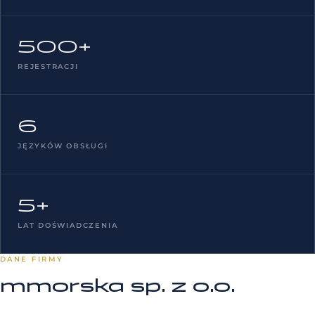
500+
REJESTRACJI
6
JĘZYKÓW OBSŁUGI
5+
LAT DOŚWIADCZENIA
DANE FIRMY
mmorska sp. z o.o.