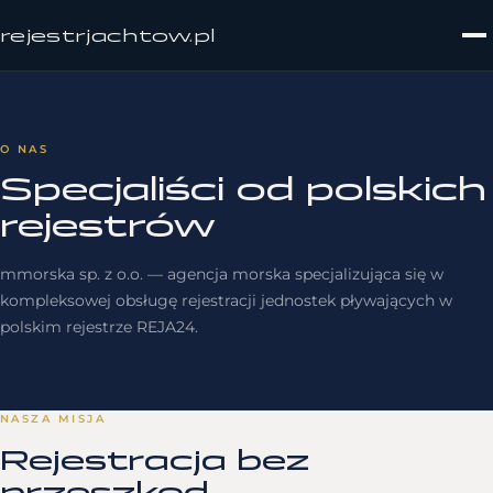
rejestrjachtow
.
pl
O NAS
Specjaliści od polskich
rejestrów
mmorska sp. z o.o. — agencja morska specjalizująca się w
kompleksowej obsługę rejestracji jednostek pływających w
polskim rejestrze REJA24.
NASZA MISJA
Rejestracja bez
przeszkod