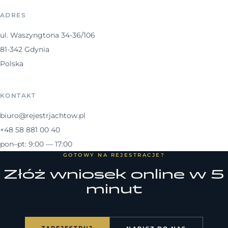
ADRES
ul. Waszyngtona 34-36/106
81-342 Gdynia
Polska
KONTAKT
biuro@rejestrjachtow.pl
+48 58 881 00 40
pon–pt: 9:00 — 17:00
GOTOWY NA REJESTRACJE?
Złóż wniosek online w 5
minut
ZAREJESTRUJ