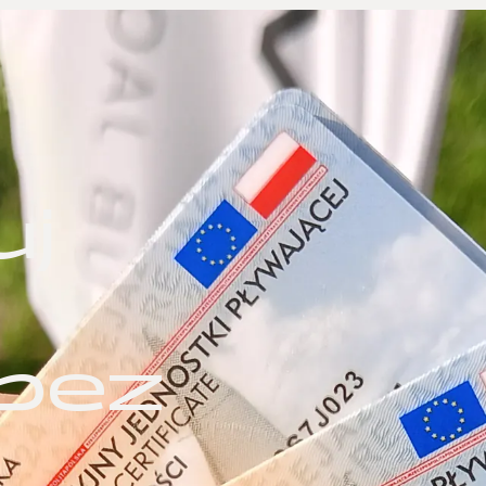
uj
 bez