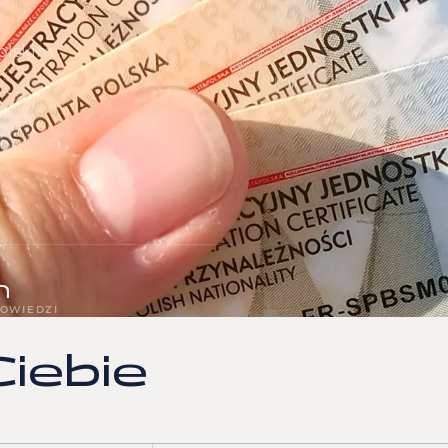
polskim
h
OWIEDZI
iebie