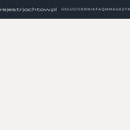
rejestrjachtow
.
pl
USŁUGI
CENNIK
FAQ
MMAGAZY