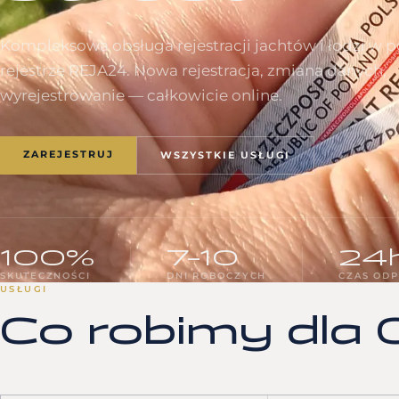
Kompleksowa obsługa rejestracji jachtów i łodzi w 
rejestrze REJA24. Nowa rejestracja, zmiana danych,
wyrejestrowanie — całkowicie online.
ZAREJESTRUJ
WSZYSTKIE USŁUGI
100%
7–10
24
SKUTECZNOŚCI
DNI ROBOCZYCH
CZAS ODP
USŁUGI
Co robimy dla C