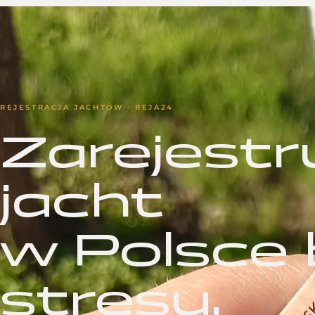
REJESTRACJA JACHTÓW · REJA24
Zarejestr
jacht
w Polsce
stresu.