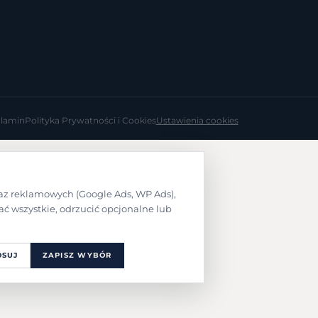
lamin
Polityka Prywatności i Cookies
Ustawienia cookies
raz reklamowych (Google Ads, WP Ads),
ć wszystkie, odrzucić opcjonalne lub
OSUJ
ZAPISZ WYBÓR