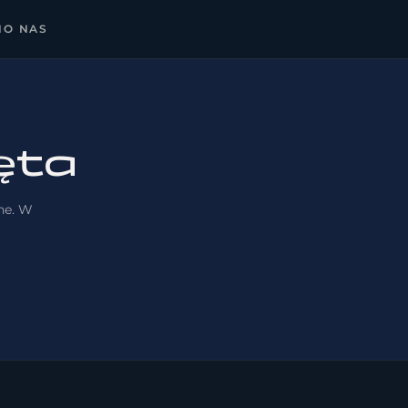
N
O NAS
ęta
pne. W