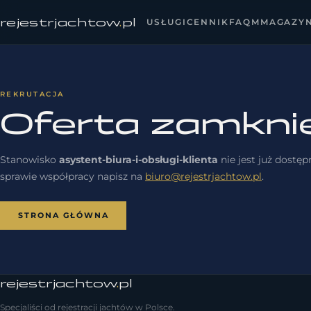
rejestrjachtow
.
pl
USŁUGI
CENNIK
FAQ
MMAGAZY
REKRUTACJA
Oferta zamkni
Stanowisko
asystent-biura-i-obsługi-klienta
nie jest już dostę
sprawie współpracy napisz na
biuro@rejestrjachtow.pl
.
STRONA GŁÓWNA
rejestrjachtow
.
pl
Specjaliści od rejestracji jachtów w Polsce.