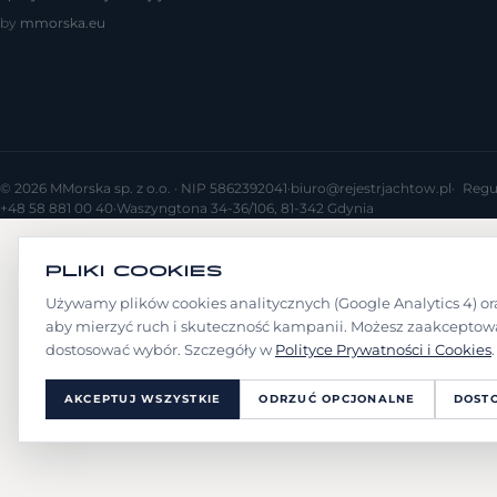
by
mmorska.eu
© 2026 MMorska sp. z o.o. · NIP 5862392041
·
biuro@rejestrjachtow.pl
·
Regu
+48 58 881 00 40
·
Waszyngtona 34-36/106, 81-342 Gdynia
PLIKI COOKIES
Używamy plików cookies analitycznych (Google Analytics 4) o
aby mierzyć ruch i skuteczność kampanii. Możesz zaakceptowa
dostosować wybór. Szczegóły w
Polityce Prywatności i Cookies
.
AKCEPTUJ WSZYSTKIE
ODRZUĆ OPCJONALNE
DOST