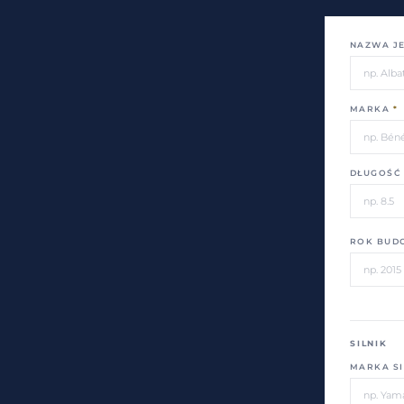
NAZWA J
MARKA
*
DŁUGOŚĆ 
ROK BUD
SILNIK
MARKA SI