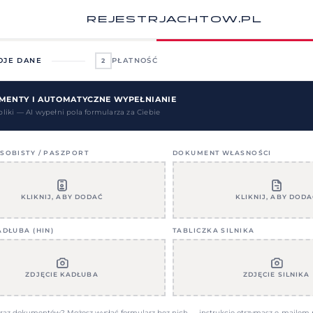
REJESTRJACHTOW.PL
OJE DANE
PŁATNOŚĆ
2
MENTY I AUTOMATYCZNE WYPEŁNIANIE
pliki — AI wypełni pola formularza za Ciebie
OBISTY / PASZPORT
DOKUMENT WŁASNOŚCI
KLIKNIJ, ABY DODAĆ
KLIKNIJ, ABY DODA
DŁUBA (HIN)
TABLICZKA SILNIKA
ZDJĘCIE KADŁUBA
ZDJĘCIE SILNIKA
raz dokumentów? Możesz wysłać formularz bez nich — instrukcje otrzymasz e-mailem p