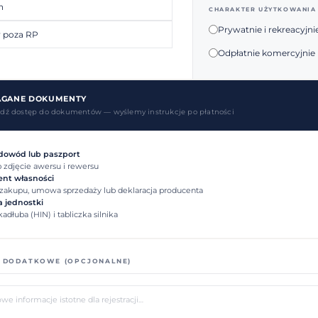
n
CHARAKTER UŻYTKOWANI
Prywatnie i rekreacyjni
 poza RP
Odpłatnie komercyjnie
GANE DOKUMENTY
rdź dostęp do dokumentów — wyślemy instrukcje po płatności
dowód lub paszport
 zdjęcie awersu i rewersu
nt własności
 zakupu, umowa sprzedaży lub deklaracja producenta
a jednostki
dłuba (HIN) i tabliczka silnika
 DODATKOWE (OPCJONALNE)