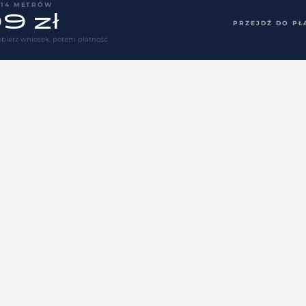
 14 METRÓW
9 zł
PRZEJDŹ DO PŁ
bierz wniosek, potem płatność