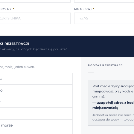
ERYJNY
*
MOC (KW)
*
J REJESTRACJI
 akweny, na których będziesz się poruszać
RODZAJ REJESTRACJI
 najmniej jeden akwen.
—
ka
Port macierzysty śródląd
ro
miejscowość przy kodzi
gmina):
w
— uzupełnij adres z kod
miejscowością
a
Jednostka może nie mieć 
dostępu do wody — to dopu
e morze