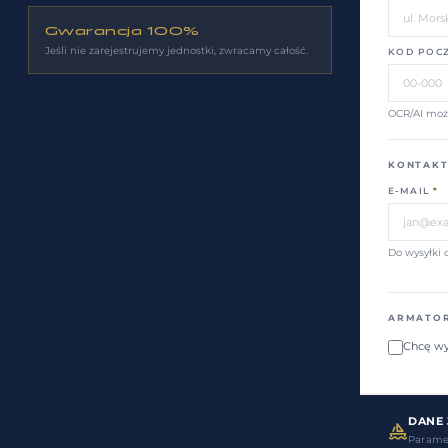
Gwarancja 100%
Jeśli nie zarejestrujemy jednostki, zwracamy całość.
KOD POC
OCR/AI moż
KONTAK
E-MAIL
*
Do wysyłki
ARMATOR
Chcę wy
DANE 
Paramet