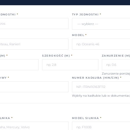
EDNOSTKI
*
TYP JEDNOSTKI
*
MODEL
*
(M)
*
SZEROKOŚĆ (M)
*
ZANURZENIE (M
Zanurzenie poniżej
OWY
*
NUMER KADŁUBA (HIN/CIN)
*
Wybity na kadłubie lub w dokumentac
LNIKA
*
MODEL SILNIKA
*