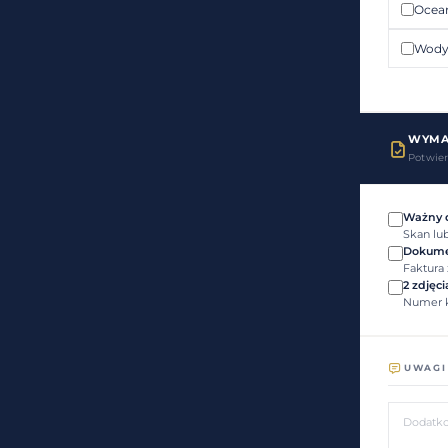
Ocea
Wody
WYMA
Potwie
Ważny 
Skan lub
Dokume
Faktura
2 zdjęci
Numer ka
UWAGI