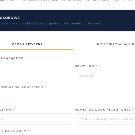
 OSOBOWE
fizyczna — dane składającego zgodne z dokumentem tożsamości
OSOBA FIZYCZNA
REJESTRACJA NA FI
ŁADAJĄCEGO
NAZWISKO
*
ODZENIA SKŁADAJĄCEGO
*
LSTWO
*
NUMER DOWODU / PASZPORTU
*
ULICA I NUMER
*