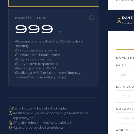
DANE
POWYŻEJ 14 M
Osoba 
999
zł
Rejestracja w rejestrze REJA24 do polskiej
bandery
Opłaty urzędowe w cenie
Tłumaczenie dokumentów
DANE SK
Wysyłka dokumentów
Priorytetowe rozpatrzenie
IMIĘ
*
Pełna zgodność z RODO
Realizacja w 3–7 dni roboczych (dotyczy
zaświadczenia rejestracyjnego)
DATA UR
Cena brutto — bez ukrytych opłat
OBYWATE
Realizacja w 3–7 dni roboczych (zaświadczenie
rejestracyjne)
Oficjalny rejestr — ważny w całej UE
Wsparcie po polsku i angielsku
ADRES — 