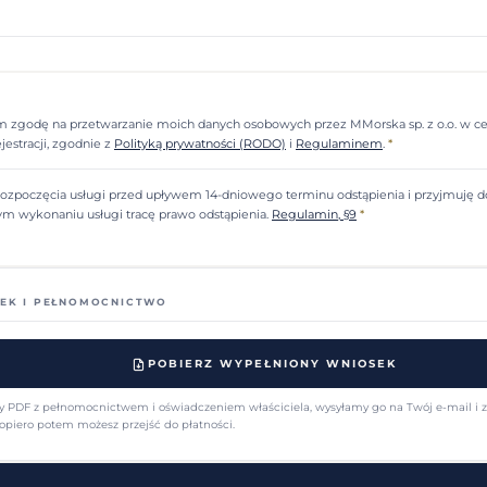
 zgodę na przetwarzanie moich danych osobowych przez MMorska sp. z o.o. w celu
ejestracji, zgodnie z
Polityką prywatności (RODO)
i
Regulaminem
.
*
ozpoczęcia usługi przed upływem 14-dniowego terminu odstąpienia i przyjmuję d
ym wykonaniu usługi tracę prawo odstąpienia.
Regulamin, §9
*
EK I PEŁNOMOCNICTWO
POBIERZ WYPEŁNIONY WNIOSEK
 PDF z pełnomocnictwem i oświadczeniem właściciela, wysyłamy go na Twój e-mail i 
opiero potem możesz przejść do płatności.