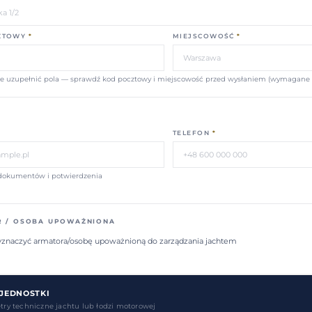
ZTOWY
*
MIEJSCOWOŚĆ
*
e uzupełnić pola — sprawdź kod pocztowy i miejscowość przed wysłaniem (wymagane 
T
TELEFON
*
 dokumentów i potwierdzenia
 / OSOBA UPOWAŻNIONA
znaczyć armatora/osobę upoważnioną do zarządzania jachtem
JEDNOSTKI
ry techniczne jachtu lub łodzi motorowej