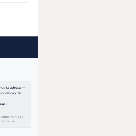
owy (z adresu —
e pocztowym,
em i
bezpośredniego
szczalne.