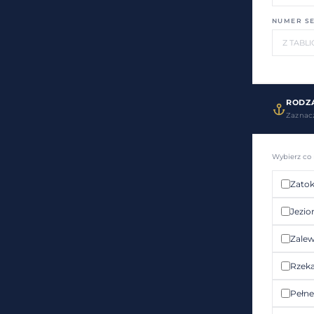
NUMER S
RODZA
Zaznacz
Wybierz co
Zato
Jezio
Zale
Rzek
Pełn