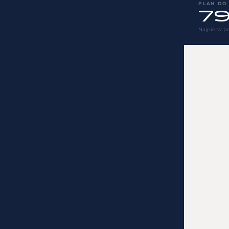
PLAN DO
79
Najpierw po