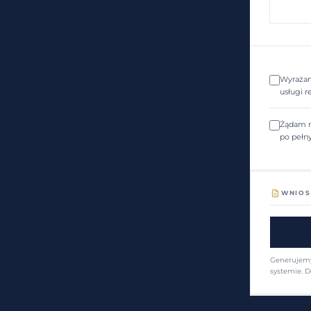
Wyrażam
usługi r
Żądam r
po pełn
WNIOS
Generujemy
systemie. D