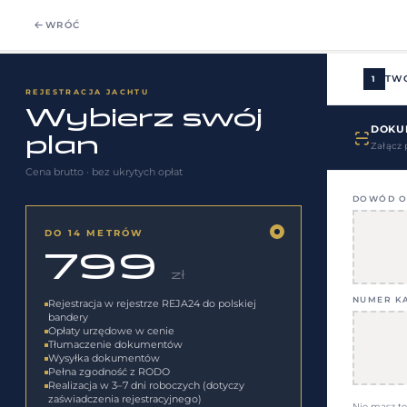
WRÓĆ
TW
1
REJESTRACJA JACHTU
Wybierz swój
DOKU
plan
Załącz 
Cena brutto · bez ukrytych opłat
DOWÓD OS
DO 14 METRÓW
799
zł
NUMER KA
Rejestracja w rejestrze REJA24 do polskiej
bandery
Opłaty urzędowe w cenie
Tłumaczenie dokumentów
Wysyłka dokumentów
Pełna zgodność z RODO
Realizacja w 3–7 dni roboczych (dotyczy
zaświadczenia rejestracyjnego)
Nie masz te