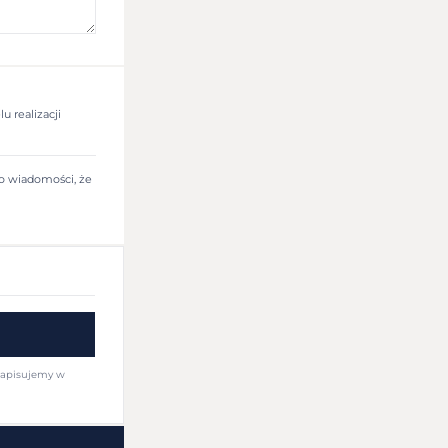
 realizacji
o wiadomości, że
zapisujemy w