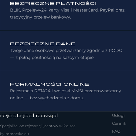
BEZPIECZNE PŁATNOŚCI
BLIK, Przelewy24, karty Visa i MasterCard, PayPal oraz
tradycyjny przelew bankowy.
BEZPIECZNE DANE
Twoje dane osobowe przetwarzamy zgodnie z RODO
— z pełną poufnością na każdym etapie.
FORMALNOŚCI ONLINE
Rejestracja REJA24 i wnioski MMSI przeprowadzamy
online — bez wychodzenia z domu.
rejestrjachtow
.
pl
Usługi
Cennik
Specjaliści od rejestracji jachtów w Polsce.
FAQ
by
mmorska.eu