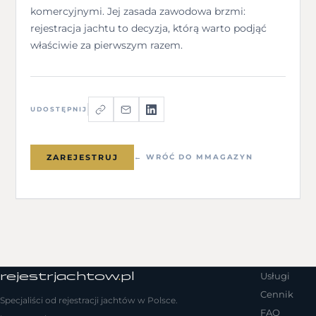
komercyjnymi. Jej zasada zawodowa brzmi:
rejestracja jachtu to decyzja, którą warto podjąć
właściwie za pierwszym razem.
UDOSTĘPNIJ
ZAREJESTRUJ
← WRÓĆ DO MMAGAZYN
rejestrjachtow
.
pl
Usługi
Cennik
Specjaliści od rejestracji jachtów w Polsce.
FAQ