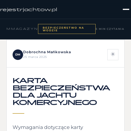
rejestrjachtow
.
pl
BEZPIECZEŃSTWO NA
MMAGAZYN
5 MIN CZYTANIA
WODZIE
Dobrochna Mańkowska
DM
25 marca 2025
KARTA
BEZPIECZEŃSTWA
DLA JACHTU
KOMERCYJNEGO
Wymagania dotyczące karty