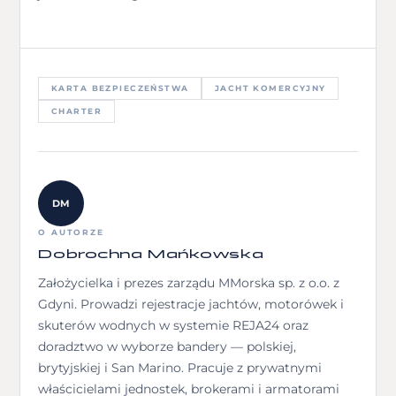
KARTA BEZPIECZEŃSTWA
JACHT KOMERCYJNY
CHARTER
DM
O AUTORZE
Dobrochna Mańkowska
Założycielka i prezes zarządu MMorska sp. z o.o. z
Gdyni. Prowadzi rejestracje jachtów, motorówek i
skuterów wodnych w systemie REJA24 oraz
doradztwo w wyborze bandery — polskiej,
brytyjskiej i San Marino. Pracuje z prywatnymi
właścicielami jednostek, brokerami i armatorami