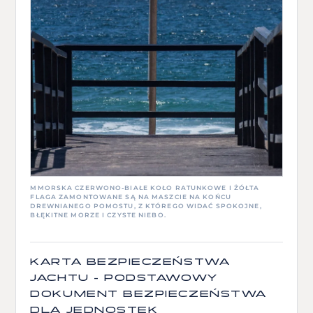
MMORSKA CZERWONO-BIAŁE KOŁO RATUNKOWE I ŻÓŁTA
FLAGA ZAMONTOWANE SĄ NA MASZCIE NA KOŃCU
DREWNIANEGO POMOSTU, Z KTÓREGO WIDAĆ SPOKOJNE,
BŁĘKITNE MORZE I CZYSTE NIEBO.
KARTA BEZPIECZEŃSTWA
JACHTU - PODSTAWOWY
DOKUMENT BEZPIECZEŃSTWA
DLA JEDNOSTEK