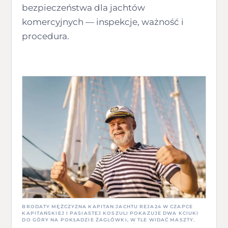
bezpieczeństwa dla jachtów
komercyjnych — inspekcje, ważność i
procedura.
BRODATY MĘŻCZYZNA KAPITAN JACHTU REJA24 W CZAPCE
KAPITAŃSKIEJ I PASIASTEJ KOSZULI POKAZUJE DWA KCIUKI
DO GÓRY NA POKŁADZIE ŻAGLÓWKI, W TLE WIDAĆ MASZTY.